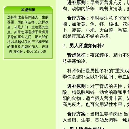
天狮深圳专卖店为有志创业
进补原则：
早餐要营养充分，
的直销人员提供展示舞台，
肉、动物内脏等；晚餐宜清淡，
加盟天狮
诚邀您的加盟、共创辉煌!天
狮专卖店为广大消费者提供
选择和改变是伴随人一生的
食疗方案：
平时要注意多吃富
专业的优质服务，提供送货
课题，而如何选择，怎样改
脑，如蛋黄、鱼、虾、核桃、花
上门、货到付款业务。国内
变，却是人们一生追逐的焦
卜、菠菜、小米、大白菜、番茄
统一产品订购客服热线：
点。如果您愿意携手天狮开
4006-518-660
都是夜班族不错的选择。
启您的事业之门，那么我们
将以卓越优质的产品和至诚
2、男人肾虚如何补?
的服务欢迎您的加入。详细
咨询客服：4006-518-660
肾虚体征：
夜尿频多、精力不
肢畏寒怕冷。
补肾仍旧是男性冬补的“重头戏
季饮食进补应以补肾固阳，养血
进补原则：
对于肾虚的男性，
酸、精氨酸和锌，动物的鞭和甲
阳的食物，适当摄入营养丰富、
高免疫力。也可食用温性水果，
食疗方案：
当归生姜羊肉汤:当
入当归、生姜、黄酒及调料，炖煮