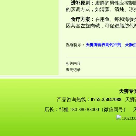
进补原则：
虚胖的男性应控制
的烹调方式，如清蒸、清炖、凉
食疗方案：
在用鱼、虾和海参
因其含左旋肉碱，可促进脂肪代
温馨提示：
天狮牌营养高钙冲剂
、
天狮
相关内容
查无记录
天狮专
产品咨询热线：
0755-25847088
天狮
店长：邹姐 180 380 83000（微信
105233