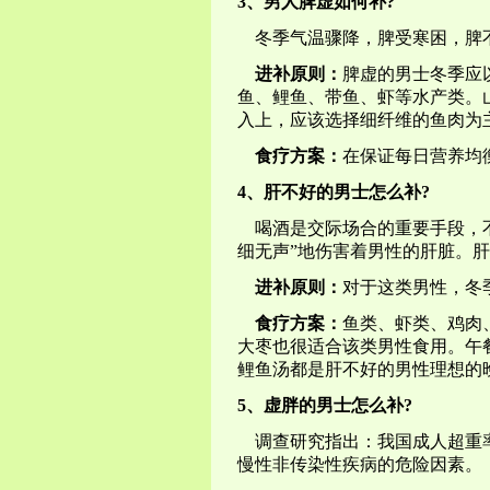
3、男人脾虚如何补?
冬季气温骤降，脾受寒困，脾
进补原则：
脾虚的男士冬季应
鱼、鲤鱼、带鱼、虾等水产类。
入上，应该选择细纤维的鱼肉为
食疗方案：
在保证每日营养均
4、肝不好的男士怎么补?
喝酒是交际场合的重要手段，不
细无声”地伤害着男性的肝脏。
进补原则：
对于这类男性，冬
食疗方案：
鱼类、虾类、鸡肉
大枣也很适合该类男性食用。午
鲤鱼汤都是肝不好的男性理想的
5、虚胖的男士怎么补?
调查研究指出：我国成人超重率为
慢性非传染性疾病的危险因素。