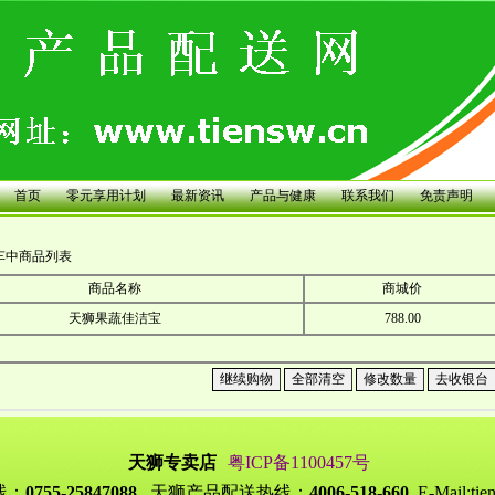
首页
零元享用计划
最新资讯
产品与健康
联系我们
免责声明
车中商品列表
商品名称
商城价
天狮果蔬佳洁宝
788.00
天狮专卖店
粤ICP备1100457号
线：
0755-25847088
天狮产品配送热线：
4006-518-660
E-Mail:ti