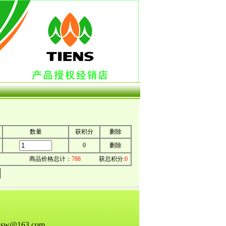
数量
获积分
删除
0
删除
商品价格总计：
788
获总积分:
0
ensw@163.com